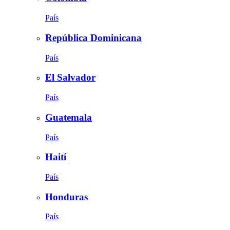
País
República Dominicana
País
El Salvador
País
Guatemala
País
Haití
País
Honduras
País