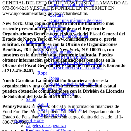
GENERAL DEL ESTADO DE NEW JERSEY LLAMANDO AL
Donar una cabra lechera
973-504-6215 Y ESTÁ DISPONIBLE EN INTERNET EN
Costura
www.njconsumeraffairs.gov/ocp/charities.htm.
Costura
Donar una máquina de coser
New York: Una copia de nuestro informe financiero más
Un árbol frutal
reciente presentado está disponible en el Registro de
Un árbol frutal
Organizaciones Benéficas en el sitio web del Fiscal General del
Donar un árbol frutal
Estado de Nueva York en www.charitiesnys.com o, previa
Educación
solicitud, comunicándose con la Oficina de Organizaciones
Educación
Benéficas, 28 Liberty Street, New York, NY 10005 o, con
Útiles para un niño
nosotros en la dirección anteriormente indicada. Puedes
Útiles para un niños
obtener información sobre organizaciones benéficas en la
Útiles escolares para un niño
Oficina del Fiscal General del Estado de Nueva York llamando
Un escritorio escolar con silla
al 212-416-8401.
Ropa
Ropa
North Carolina: La información financiera sobre esta
Ropa y zapatos para niños
organización y una copia de su licencia de solicitud estatal
Computación
pueden obtenerse comunicándose con la División de Licencias
Computación
de Solicitud del Estado al 919-814-5400.
Salud
Salud
Pennsylvania:
El registro oficial y la información financiera de
Kits para recién nacidos
Food For The Poor, Inc. pueden obtenerse del Departamento de
Kits para partos
Estado de Pensilvania llamando sin cargo, dentro del estado, al 1-
Angels of Hope
800-732-0999.
Ángeles de esperanza
Explora Angels of Hope