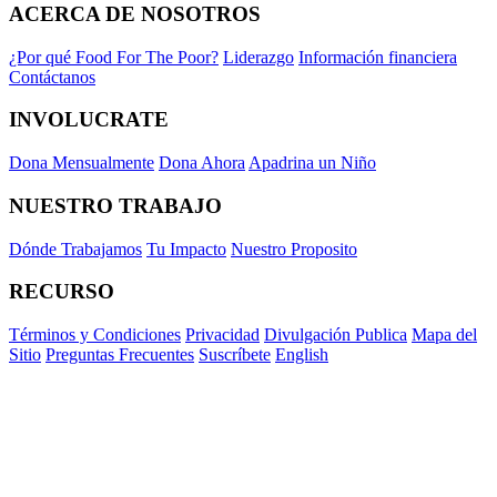
ACERCA DE NOSOTROS
¿Por qué Food For The Poor?
Liderazgo
Información financiera
Contáctanos
INVOLUCRATE
Dona Mensualmente
Dona Ahora
Apadrina un Niño
NUESTRO TRABAJO
Dónde Trabajamos
Tu Impacto
Nuestro Proposito
RECURSO
Términos y Condiciones
Privacidad
Divulgación Publica
Mapa del
Sitio
Preguntas Frecuentes
Suscríbete
English