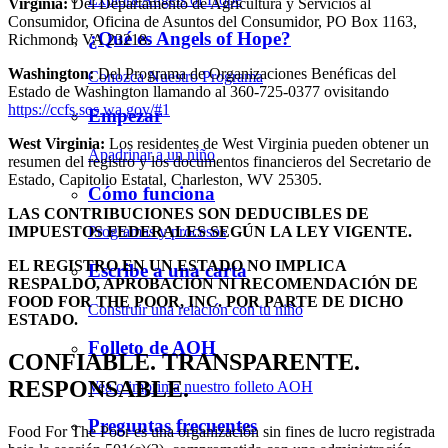
Virginia:
Del Departamento de Agricultura y Servicios al
Consumidor, Oficina de Asuntos del Consumidor, PO Box 1163,
¿Qué es Angels of Hope?
Richmond, VA 23218.
Washington:
Del Programa de Organizaciones Benéficas del
Conozca Nuestro Programa
Estado de Washington llamando al 360-725-0377 ovisitando
https://ccfs.sos.wa.gov/#1
Empezar
West Virginia:
Los residentes de West Virginia pueden obtener un
Apadrinar a un niño
resumen del registro y los documentos financieros del Secretario de
Estado, Capitolio Estatal, Charleston, WV 25305.
Cómo funciona
LAS CONTRIBUCIONES SON DEDUCIBLES DE
IMPUESTOS FEDERALES SEGÚN LA LEY VIGENTE.
Programas y procesos
EL REGISTRO EN UN ESTADO NO IMPLICA
Escribe a una carta
RESPALDO, APROBACIÓN NI RECOMENDACIÓN DE
FOOD FOR THE POOR, INC. POR PARTE DE DICHO
Construir una relación con tu niño
ESTADO.
Folleto de AOH
CONFIABLE. TRANSPARENTE.
RESPONSABLE.
Vea o imprima nuestro folleto AOH
Preguntas frecuentes
Food For The Poor es una organización sin fines de lucro registrada