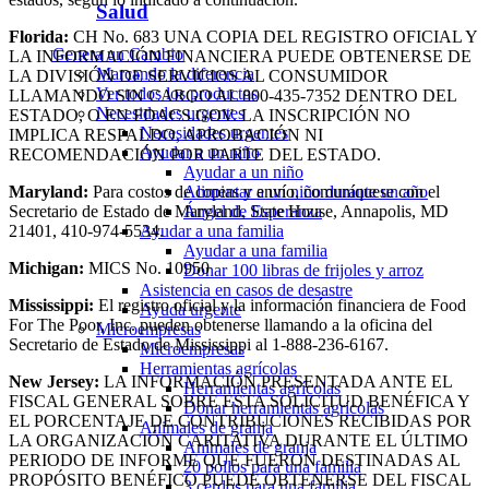
Salud
Florida:
CH No. 683 UNA COPIA DEL REGISTRO OFICIAL Y
Genera un Cambio
LA INFORMACIÓN FINANCIERA PUEDE OBTENERSE DE
Marcando la diferencia
LA DIVISIÓN DE SERVICIOS AL CONSUMIDOR
Ver todos los productos
LLAMANDO SIN CARGO AL 800-435-7352 DENTRO DEL
Necesidades urgentes
ESTADO, O EN FDACS.GOV. LA INSCRIPCIÓN NO
Necesidades urgentes
IMPLICA RESPALDO, APROBACIÓN NI
Ayudar a un niño
RECOMENDACIÓN POR PARTE DEL ESTADO.
Ayudar a un niño
Maryland:
Para costos de copias y envío, comuníquese con el
Alimentar a un niño durante un año
Secretario de Estado de Maryland, State House, Annapolis, MD
Ángel de Esperanza
21401, 410-974-5534.
Ayudar a una familia
Ayudar a una familia
Michigan:
MICS No. 10950
Donar 100 libras de frijoles y arroz
Asistencia en casos de desastre
Mississippi:
El registro oficial y la información financiera de Food
Ayuda urgente
For The Poor, Inc. pueden obtenerse llamando a la oficina del
Microempresas
Secretario de Estado de Mississippi al 1-888-236-6167.
Microempresas
Herramientas agrícolas
New Jersey:
LA INFORMACIÓN PRESENTADA ANTE EL
Herramientas agrícolas
FISCAL GENERAL SOBRE ESTA SOLICITUD BENÉFICA Y
Donar herramientas agrícolas
EL PORCENTAJE DE CONTRIBUCIONES RECIBIDAS POR
Animales de granja
LA ORGANIZACIÓN CARITATIVA DURANTE EL ÚLTIMO
Animales de granja
PERIODO DE INFORME QUE FUERON DESTINADAS AL
20 pollos para una familia
PROPÓSITO BENÉFICO PUEDE OBTENERSE DEL FISCAL
3 cerdos para una familia