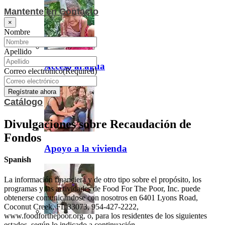
Mantente en Contacto
×
Nombre
Apellido
Acceso al agua
Correo electrónico
(Required)
Catálogo
Divulgaciones sobre Recaudación de
Fondos
Apoyo a la vivienda
Spanish
La información financiera y de otro tipo sobre el propósito, los
programas y las actividades de Food For The Poor, Inc. puede
obtenerse comunicándose con nosotros en 6401 Lyons Road,
Coconut Creek, FL 33073, 954-427-2222,
www.foodforthepoor.org, o, para los residentes de los siguientes
estados, según lo indicado a continuación.