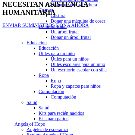
NECESITAN ASISTENCIA
Donar una cabra lechera
Costura
HUMANITARIA
Costura
Donar una máquina de coser
ENVIAR SUMINISTROS
DONA AHORA
Un árbol frutal
Un árbol frutal
Donar un árbol frutal
Educación
Educación
Útiles para un niño
Útiles para un niños
Útiles escolares para un niño
Un escritorio escolar con silla
Ropa
Ropa
Ropa y zapatos para niños
Computación
Computación
Salud
Salud
Kits para recién nacidos
Kits para partos
Angels of Hope
Ángeles de esperanza
Explora Angels of Hope