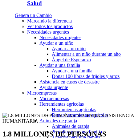
Salud
Genera un Cambio
Marcando la diferencia
Ver todos los productos
Necesidades urgentes
Necesidades urgentes
Ayudar a un niño
Ayudar a un niño
Alimentar a un niño durante un año
Ángel de Esperanza
Ayudar a una familia
Ayudar a una familia
Donar 100 libras de frijoles y arroz
Asistencia en casos de desastre
Ayuda urgente
Microempresas
Microempresas
Herramientas agrícolas
Herramientas agrícolas
Donar herramientas agrícolas
Animales de granja
Animales de granja
20 pollos para una familia
1.8 MILLONES DE PERSONAS
3 cerdos para una familia