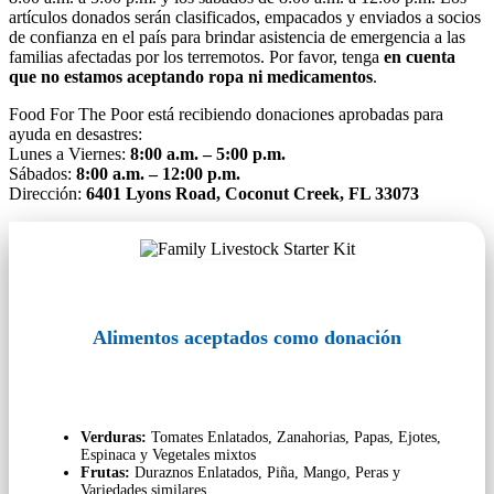
artículos donados serán clasificados, empacados y enviados a socios
de confianza en el país para brindar asistencia de emergencia a las
familias afectadas por los terremotos. Por favor, tenga
en cuenta
que no estamos aceptando ropa ni medicamentos
.
Food For The Poor está recibiendo donaciones aprobadas para
ayuda en desastres:
Lunes a Viernes:
8:00 a.m. – 5:00 p.m.
Sábados:
8:00 a.m. – 12:00 p.m.
Dirección:
6401 Lyons Road, Coconut Creek, FL 33073
Alimentos aceptados como donación
Verduras:
Tomates Enlatados, Zanahorias, Papas, Ejotes,
Espinaca y Vegetales mixtos
Frutas:
Duraznos Enlatados, Piña, Mango, Peras y
Variedades similares