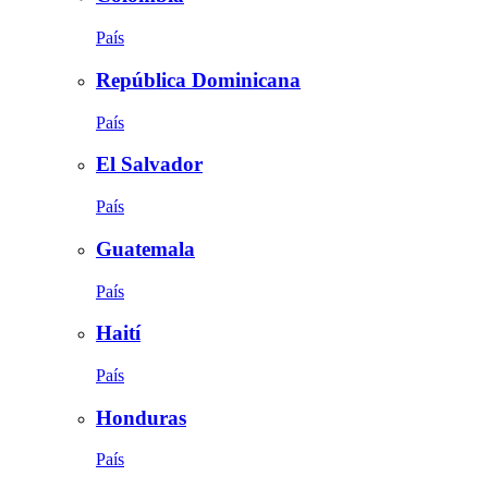
País
República Dominicana
País
El Salvador
País
Guatemala
País
Haití
País
Honduras
País