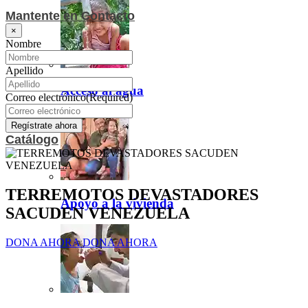
Mantente en Contacto
×
Nombre
Apellido
Acceso al agua
Correo electrónico
(Required)
Catálogo
TERREMOTOS DEVASTADORES
Apoyo a la vivienda
SACUDEN VENEZUELA
DONA AHORA
DONA AHORA