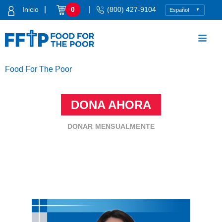
Skip
|
|
Inicio
0
(800) 427-9104
to
content
Food For The Poor
DONA AHORA
DONAR MENSUALMENTE