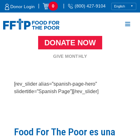
Skip
|
|
0
(800) 427-9104
Donor Login
to
content
DONATE NOW
Food For The Poor
GIVE MONTHLY
[rev_slider alias=”spanish-page-hero”
slidertitle=”Spanish Page”][/rev_slider]
Food For The Poor es una