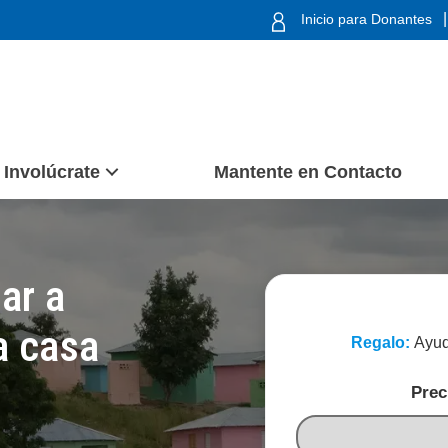
|
Inicio para Donantes
Involúcrate
Mantente en Contacto
ar a
a casa
Regalo:
Ayud
Prec
A
Y