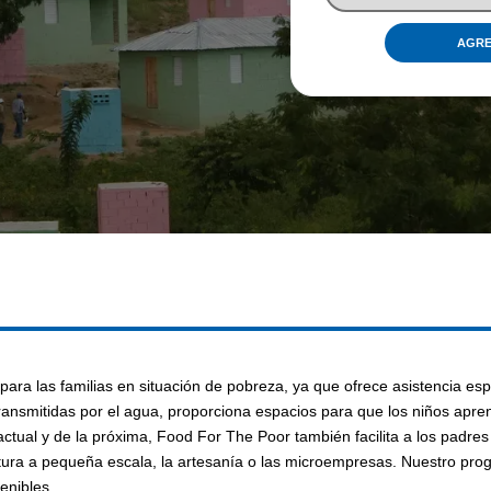
U
D
AGRE
A
R
A
C
O
N
S
T
R
U
I
R
U
para las familias en situación de pobreza, ya que ofrece asistencia es
N
nsmitidas por el agua, proporciona espacios para que los niños aprend
actual y de la próxima, Food For The Poor también facilita a los padre
A
ltura a pequeña escala, la artesanía o las microempresas. Nuestro pro
C
enibles.
A