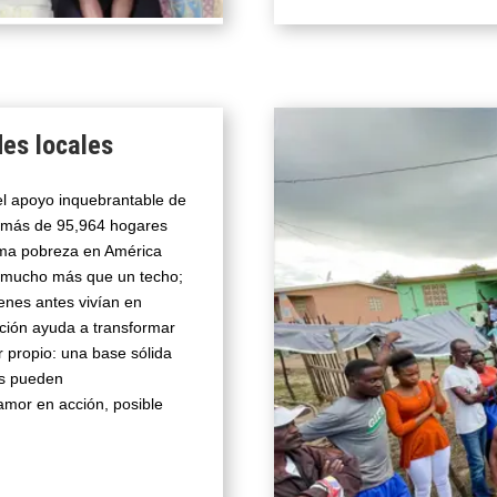
es locales
l apoyo inquebrantable de
 más de 95,964 hogares
ema pobreza en América
n mucho más que un techo;
ienes antes vivían en
ción ayuda a transformar
ar propio: una base sólida
os pueden
amor en acción, posible