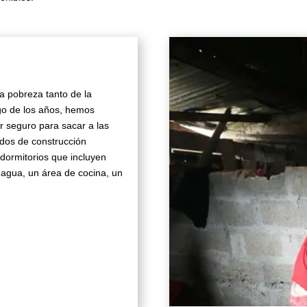
S
A
Q
U
A
la pobreza tanto de la
N
rgo de los años, hemos
T
 seguro para sacar a las
I
odos de construcción
T
 dormitorios que incluyen
Y
e agua, un área de cocina, un