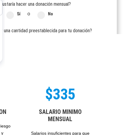
gustaría hacer una donación mensual?
o
Sí
No
ar una cantidad preestablecida para tu donación?
20
$40
$60
00
$250
$500
a una cantidad específica con el deslizador
$1000
$335
DONA AHORA
20
ION
SALARIO MINIMO
MENSUAL
riesgo
 y
Salarios insuficientes para que