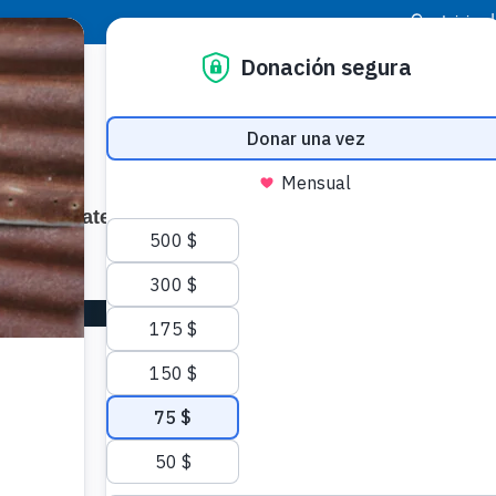
|
Inicio
Involúcrate
Mantente en Contacto
reza en
 FOOD FOR THE POOR