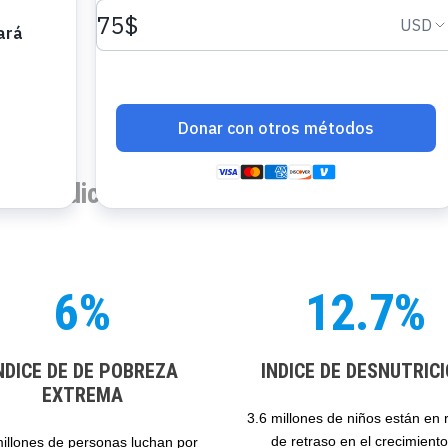
¿Te 
¿Te gustaría us
$
$1
Índices de Pobreza en Colombia
O ingres
$10
6%
12.7%
$
NDICE DE DE POBREZA
INDICE DE DESNUTRIC
EXTREMA
3.6 millones de niños están en 
de retraso en el crecimiento
millones de personas luchan por