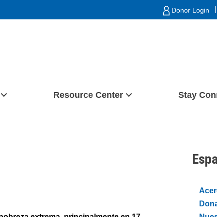
|
Donor Login
Resource Center
Stay Con
Espa
Acer
Dona
pobreza extrema, principalmente en 17
Nues