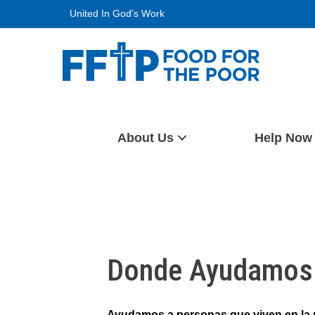
Skip
United In God's Work
to
content
Food For The Poor
About Us
Help Now
Donde Ayudamos
Ayudamos a personas que viven en la 