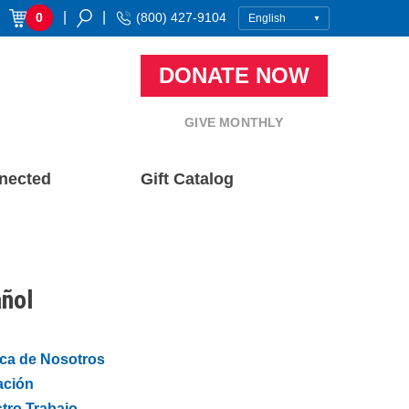
|
|
0
(800) 427-9104
DONATE NOW
GIVE MONTHLY
nected
Gift Catalog
ñol
ca de Nosotros
ción
tro Trabajo