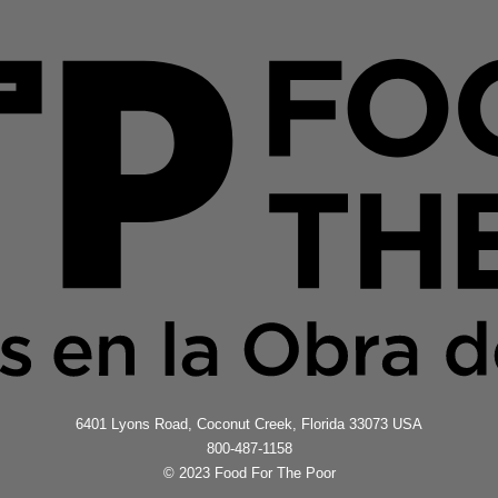
6401 Lyons Road, Coconut Creek, Florida 33073 USA
800-487-1158
© 2023 Food For The Poor