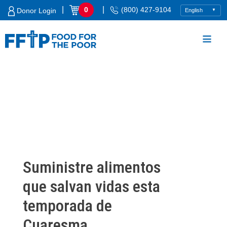
Skip
|
|
0
(800) 427-9104
Donor Login
to
content
Food For The Poor
Suministre alimentos
que salvan vidas esta
temporada de
Cuaresma