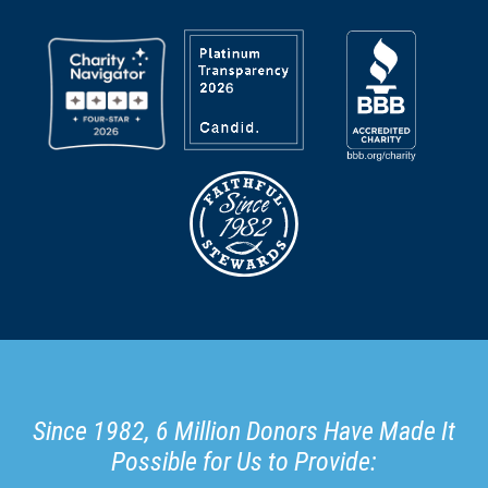
Since 1982, 6 Million Donors Have Made It
Possible for Us to Provide: