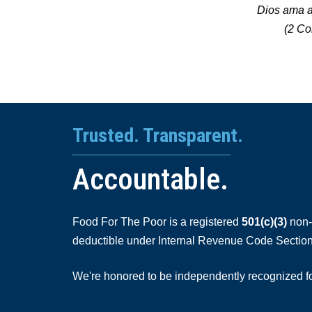
Dios ama a
(
2 Cor
Trusted. Transparent.
Accountable.
Food For The Poor is a registered
501(c)(3)
non-p
deductible under Internal Revenue Code Section
We're honored to be independently recognized for