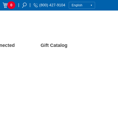
|
|
0
(800) 427-9104
nected
Gift Catalog