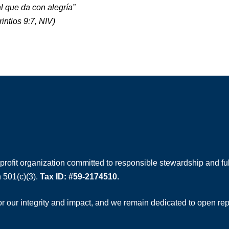
l que da con alegría”
intios 9:7
, NIV)
rofit organization committed to responsible stewardship and full
 501(c)(3).
Tax ID: #59-2174510.
 our integrity and impact, and we remain dedicated to open rep