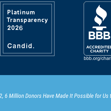
, 6 Million Donors Have Made It Possible for Us 