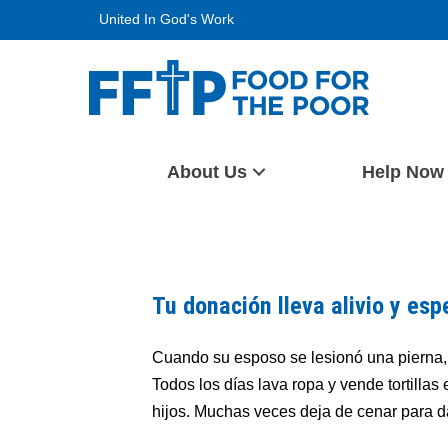
Skip
United In God's Work
to
content
Food For The Poor
About Us
Help Now
Tu donación lleva alivio y es
Cuando su esposo se lesionó una pierna, L
Todos los días lava ropa y vende tortillas
hijos. Muchas veces deja de cenar para d