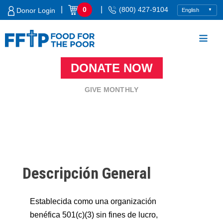
Skip
|
|
0
(800) 427-9104
Donor Login
to
content
DONATE NOW
Food For The Poor
GIVE MONTHLY
Descripción General
Establecida como una organización
benéfica 501(c)(3) sin fines de lucro,