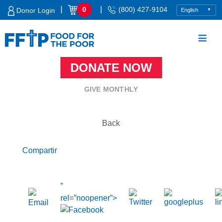
Skip
|
|
0
(800) 427-9104
Donor Login
to
content
DONATE NOW
Food For The Poor
GIVE MONTHLY
Back
Compartir
”
rel=”noopener”>