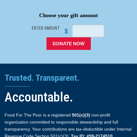
SPACER
Choose your gift amount
ENTER AMOUNT
$
DONATE NOW
Trusted. Transparent.
Accountable.
Food For The Poor is a registered
501(c)(3)
non-profit
organization committed to responsible stewardship and full
transparency. Your contributions are tax-deductible under Internal
Revenue Code Section 501(c)(3).
Tax ID: #59-2174510.