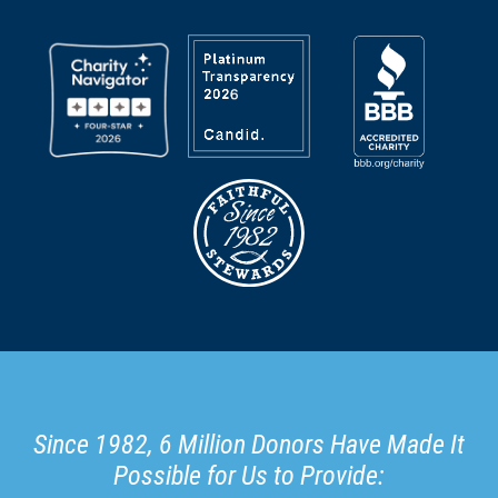
Since 1982, 6 Million Donors Have Made It
Possible for Us to Provide: