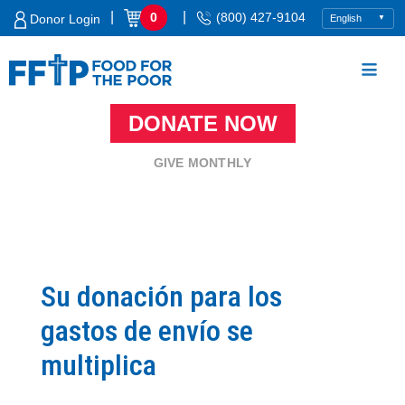
Skip
|
|
0
(800) 427-9104
Donor Login
to
content
DONATE NOW
Food For The Poor
GIVE MONTHLY
Su donación para los
gastos de envío se
multiplica