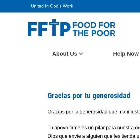
Skip
United In God's Work
to
content
Food For The Poor
About Us
Help Now
Gracias por tu generosidad
Gracias por la generosidad que manifiesta
Tu apoyo firme es un pilar para nuestra 
Dios que envíe a alguien que les tienda 