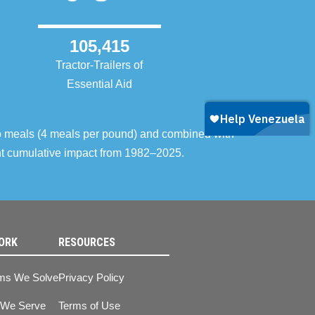
105,415
Tractor-Trailers of
Essential Aid
o meals (4 meals per pound) and combined with
ent cumulative impact from 1982–2025.
ORK
RESOURCES
ms We Solve
Privacy Policy
 We Serve
Terms of Use