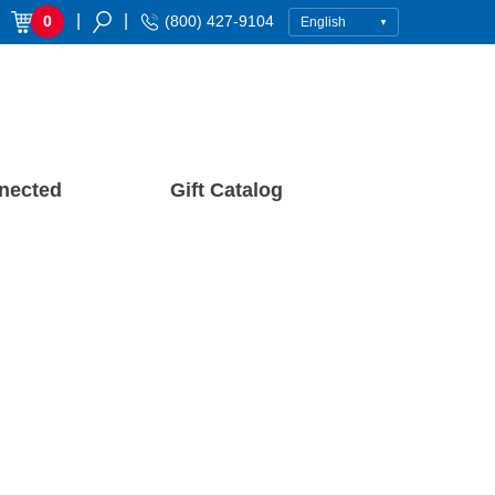
|
|
0
(800) 427-9104
nected
Gift Catalog