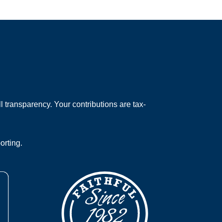
 transparency. Your contributions are tax-
orting.