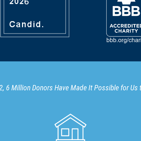
, 6 Million Donors Have Made It Possible for Us 